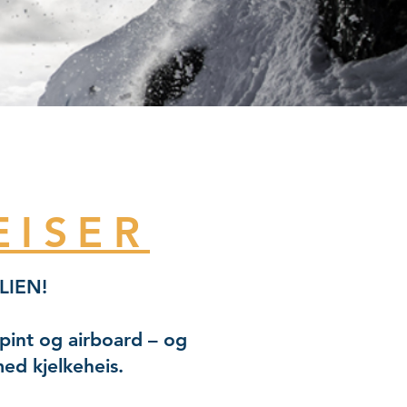
EISER
ILIEN!
lpint og airboard – og
ed kjelkeheis.