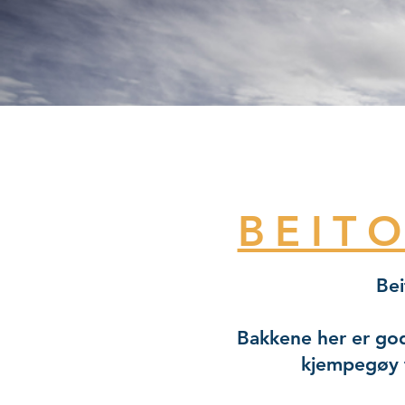
BEIT
Bei
Bakkene her er godt
kjempegøy 