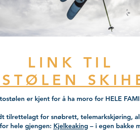
LINK TIL
OSTØLEN SKIH
tostølen er kjent for å ha moro for HELE FAM
 tilrettelagt for snøbrett, telemarkskjøring, a
for hele gjengen:
Kjelkeaking
– i egen bakke m