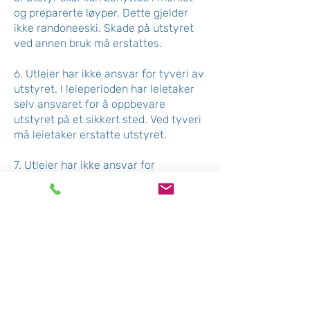
og preparerte løyper. Dette gjelder
ikke randoneeski. Skade på utstyret
ved annen bruk må erstattes.
6. Utleier har ikke ansvar for tyveri av
utstyret. I leieperioden har leietaker
selv ansvaret for å oppbevare
utstyret på et sikkert sted. Ved tyveri
må leietaker erstatte utstyret.
7. Utleier har ikke ansvar for
personskader som påføres leietaker,
gods eller tredjeperson i leieperioden.
8. Det refunderes ikke penger for
avbrutt leie med mindre det foreligger
skriftlig legeerklæring.
9. Utstyret skal returneres i
åpningstiden til utleier når