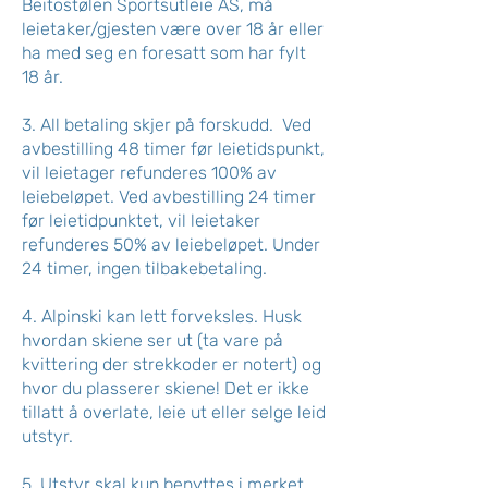
Beitostølen Sportsutleie AS, må
leietaker/gjesten være over 18 år eller
ha med seg en foresatt som har fylt
18 år.
3. All betaling skjer på forskudd.
Ved
avbestilling 48 timer før leietidspunkt,
vil leietager refunderes 100% av
leiebeløpet. Ved avbestilling 24 timer
før leietidpunktet, vil leietaker
refunderes 50% av leiebeløpet. Under
24 timer, ingen tilbakebetaling.
4. Alpinski kan lett forveksles. Husk
hvordan skiene ser ut (ta vare på
kvittering der strekkoder er notert) og
hvor du plasserer skiene! Det er ikke
tillatt å overlate, leie ut eller selge leid
utstyr.
5. Utstyr skal kun benyttes i merket